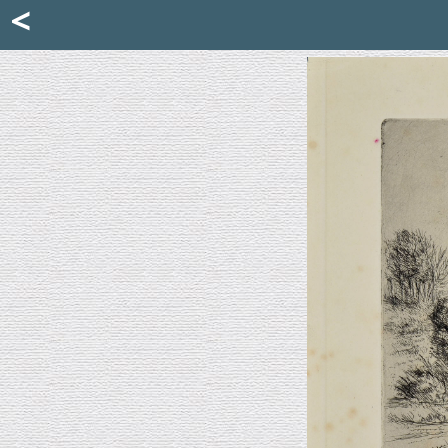
Mattia Jona
<
La Portantina
+39 02 8053315
mattjona@mattiajona.com