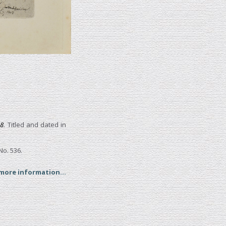
48
. Titled and dated in
No. 536.
 more information...