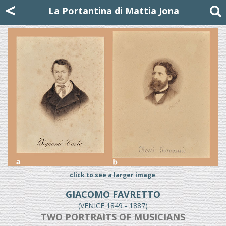
Mattia Jona
<
La Portantina
+39 02 8053315
mattjona@mattiajona.com
La Portantina di Mattia Jona
click to see a larger image
GIACOMO FAVRETTO
(VENICE 1849 - 1887)
TWO PORTRAITS OF MUSICIANS