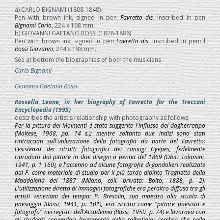
a) CARLO BIGNAMI (1808-1848)
Pen with brown ink, signed in pen
Favretto dis
. Inscribed in pen
Bignami Carlo
, 224 x 168 mm.
b) GIOVANNI GAETANO ROSSI (1828-1886)
Pen with brown ink, signed in pen
Favretto dis
. Inscribed in pencil
Rossi Giovanni
, 244 x 198 mm.
See at bottom the biographies of both the musicians
Carlo Bignami
Giovanni Gaetano Rossi
Rossella Leone, in her biography of Favretto for the Treccani
Encyclopedia (1995)
describes the artist's relationship with photography as follows:
Per la pittura del Molmenti è stato suggerito l'influsso del dagherrotipo
(Maltese, 1968, pp. 14 s.); mentre soltanto due indizi sono stati
rintracciati sull'utilizzazione della fotografia da parte del Favretto:
l'esistenza dei ritratti fotografici dei coniugi Gyepes, fedelmente
riprodotti dal pittore in due disegni a penna del 1869 (Obici Talamini,
1941, p. 1 160), e l'accenno ad alcune fotografie di gondolieri realizzate
dal F. come materiale di studio per il più tardo dipinto Traghetto della
Maddalena del 1887 (Milano, coll. privata: Boito, 1888, p. 2).
L'utilizzazione diretta di immagini fotografiche era peraltro diffusa tra gli
artisti veneziani del tempo: P. Bresolin, suo maestro alla scuola di
paesaggio (Bassi, 1941, p. 101), era iscritto come "pittore paesista e
fotografo" nei registri dell'Accademia (Bassi, 1950, p. 74) e lavorava con
gli studenti servendosi largamente della talbotipia; sembra che nella